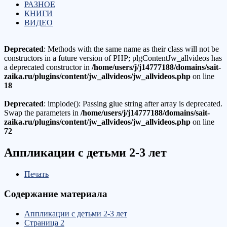
РАЗНОЕ
КНИГИ
ВИДЕО
Deprecated
: Methods with the same name as their class will not be
constructors in a future version of PHP; plgContentJw_allvideos has
a deprecated constructor in
/home/users/j/j14777188/domains/sait-
zaika.ru/plugins/content/jw_allvideos/jw_allvideos.php
on line
18
Deprecated
: implode(): Passing glue string after array is deprecated.
Swap the parameters in
/home/users/j/j14777188/domains/sait-
zaika.ru/plugins/content/jw_allvideos/jw_allvideos.php
on line
72
Аппликации с детьми 2-3 лет
Печать
Содержание материала
Аппликации с детьми 2-3 лет
Страница 2