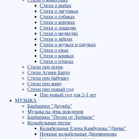
Стихи о рыбах
Стихи о лягушках
Стихи о собаках
Стихи о коровах
Стихи о лошадях
Стихи о медведях
Стихи о зайцах
Стихи о жучках и паучках
Стихи о ежах
Стихи о кошках
Стихи о птицах
Стихи про осень
Стихи Агнии Барто
Стихи про бабушку
Стихи про маму
Стихи про новый год
Про новый год для 2-3 лет
МУЗЫКА
Барбарики "Дружба"
Музыка на день рождения
Барбарики "Песни от Любаши"
Колыбельные песни
Колыбельные Елена Камбурова "Дрема"
Нежные колыбельные Дворянинова