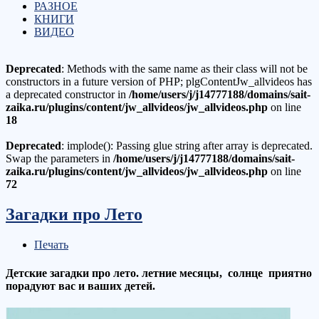
РАЗНОЕ
КНИГИ
ВИДЕО
Deprecated
: Methods with the same name as their class will not be
constructors in a future version of PHP; plgContentJw_allvideos has
a deprecated constructor in
/home/users/j/j14777188/domains/sait-
zaika.ru/plugins/content/jw_allvideos/jw_allvideos.php
on line
18
Deprecated
: implode(): Passing glue string after array is deprecated.
Swap the parameters in
/home/users/j/j14777188/domains/sait-
zaika.ru/plugins/content/jw_allvideos/jw_allvideos.php
on line
72
Загадки про Лето
Печать
Детские загадки про лето. летние месяцы, солнце приятно
порадуют вас и ваших детей.