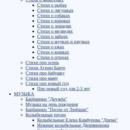
Стихи о рыбах
Стихи о лягушках
Стихи о собаках
Стихи о коровах
Стихи о лошадях
Стихи о медведях
Стихи о зайцах
Стихи о жучках и паучках
Стихи о ежах
Стихи о кошках
Стихи о птицах
Стихи про осень
Стихи Агнии Барто
Стихи про бабушку
Стихи про маму
Стихи про новый год
Про новый год для 2-3 лет
МУЗЫКА
Барбарики "Дружба"
Музыка на день рождения
Барбарики "Песни от Любаши"
Колыбельные песни
Колыбельные Елена Камбурова "Дрема"
Нежные колыбельные Дворянинова