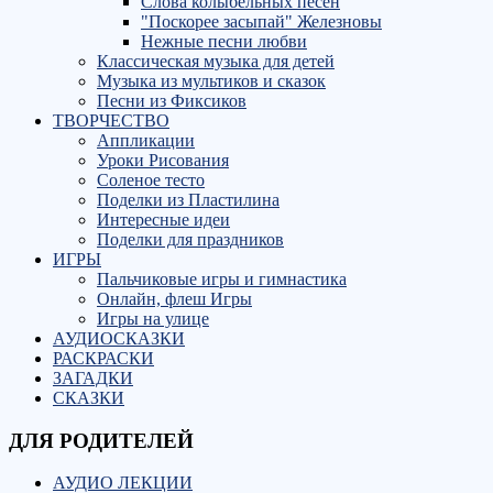
Слова колыбельных песен
"Поскорее засыпай" Железновы
Нежные песни любви
Классическая музыка для детей
Музыка из мультиков и сказок
Песни из Фиксиков
ТВОРЧЕСТВО
Аппликации
Уроки Рисования
Соленое тесто
Поделки из Пластилина
Интересные идеи
Поделки для праздников
ИГРЫ
Пальчиковые игры и гимнастика
Онлайн, флеш Игры
Игры на улице
АУДИОСКАЗКИ
РАСКРАСКИ
ЗАГАДКИ
СКАЗКИ
ДЛЯ РОДИТЕЛЕЙ
АУДИО ЛЕКЦИИ