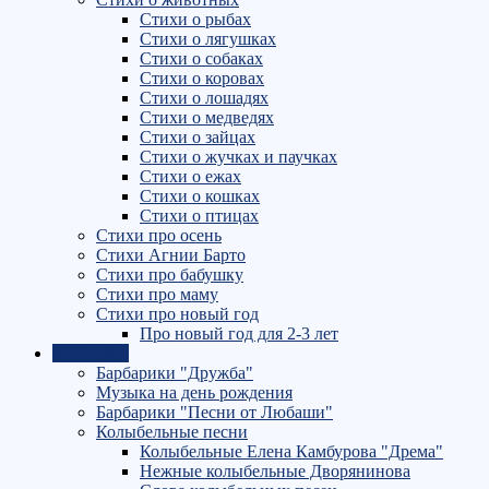
Стихи о рыбах
Стихи о лягушках
Стихи о собаках
Стихи о коровах
Стихи о лошадях
Стихи о медведях
Стихи о зайцах
Стихи о жучках и паучках
Стихи о ежах
Стихи о кошках
Стихи о птицах
Стихи про осень
Стихи Агнии Барто
Стихи про бабушку
Стихи про маму
Стихи про новый год
Про новый год для 2-3 лет
МУЗЫКА
Барбарики "Дружба"
Музыка на день рождения
Барбарики "Песни от Любаши"
Колыбельные песни
Колыбельные Елена Камбурова "Дрема"
Нежные колыбельные Дворянинова