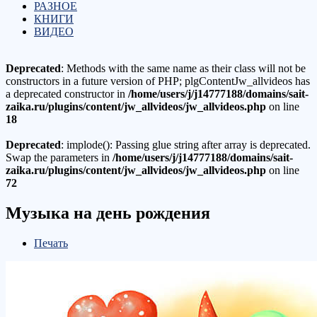
РАЗНОЕ
КНИГИ
ВИДЕО
Deprecated
: Methods with the same name as their class will not be
constructors in a future version of PHP; plgContentJw_allvideos has
a deprecated constructor in
/home/users/j/j14777188/domains/sait-
zaika.ru/plugins/content/jw_allvideos/jw_allvideos.php
on line
18
Deprecated
: implode(): Passing glue string after array is deprecated.
Swap the parameters in
/home/users/j/j14777188/domains/sait-
zaika.ru/plugins/content/jw_allvideos/jw_allvideos.php
on line
72
Музыка на день рождения
Печать