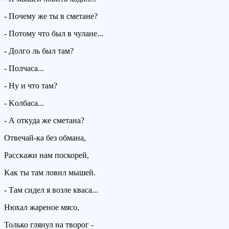
- Почему же ты в сметане?
- Потому что был в чулане...
- Долго ль был там?
- Полчаса...
- Hу и что там?
- Kолбаса...
- А откуда же сметана?
Отвечай-ка без обмана,
Расскажи нам поскоpей,
Kак ты там ловил мышей.
- Там сидел я возле кваса...
Hюхал жаpеное мясо,
Только глянул на твоpог -