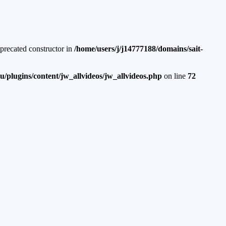
eprecated constructor in
/home/users/j/j14777188/domains/sait-
u/plugins/content/jw_allvideos/jw_allvideos.php
on line
72