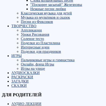
Слова колыбельных песен
"Поскорее засыпай" Железновы
Нежные песни любви
Классическая музыка для детей
Музыка из мультиков и сказок
Песни из Фиксиков
ТВОРЧЕСТВО
Аппликации
Уроки Рисования
Соленое тесто
Поделки из Пластилина
Интересные идеи
Поделки для праздников
ИГРЫ
Пальчиковые игры и гимнастика
Онлайн, флеш Игры
Игры на улице
АУДИОСКАЗКИ
РАСКРАСКИ
ЗАГАДКИ
СКАЗКИ
ДЛЯ РОДИТЕЛЕЙ
АУДИО ЛЕКЦИИ