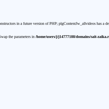
onstructors in a future version of PHP; plgContentJw_allvideos has a d
. Swap the parameters in
/home/users/j/j14777188/domains/sait-zaika.r