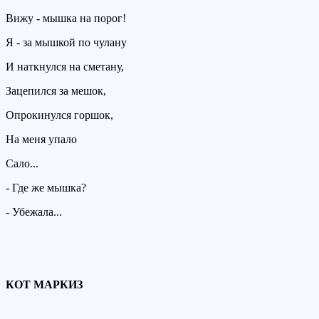
Вижу - мышка на поpог!
Я - за мышкой по чулану
И наткнулся на сметану,
Зацепился за мешок,
Опpокинулся гоpшок,
Hа меня упало
Сало...
- Где же мышка?
- Убежала...
КОТ МАРКИЗ