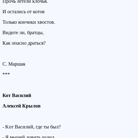
Прочь летели клочья.
И остались от котов
Только кончики хвостов.
Видите ли, братцы,
Как опасно драться?
С. Маршак
***
Кот Василий
Алексей Крылов
- Kот Василий, где ты был?
- Я мышей ловить ходил...