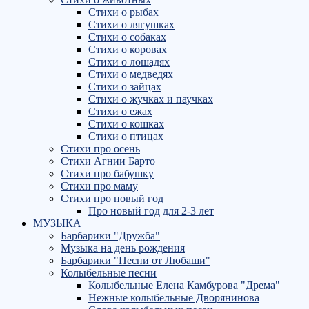
Стихи о рыбах
Стихи о лягушках
Стихи о собаках
Стихи о коровах
Стихи о лошадях
Стихи о медведях
Стихи о зайцах
Стихи о жучках и паучках
Стихи о ежах
Стихи о кошках
Стихи о птицах
Стихи про осень
Стихи Агнии Барто
Стихи про бабушку
Стихи про маму
Стихи про новый год
Про новый год для 2-3 лет
МУЗЫКА
Барбарики "Дружба"
Музыка на день рождения
Барбарики "Песни от Любаши"
Колыбельные песни
Колыбельные Елена Камбурова "Дрема"
Нежные колыбельные Дворянинова