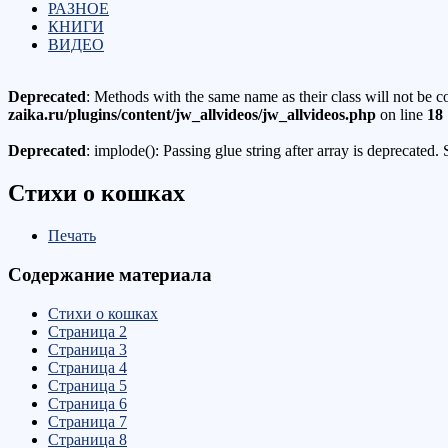
РАЗНОЕ
КНИГИ
ВИДЕО
Deprecated
: Methods with the same name as their class will not be c
zaika.ru/plugins/content/jw_allvideos/jw_allvideos.php
on line
18
Deprecated
: implode(): Passing glue string after array is deprecated
Стихи о кошках
Печать
Содержание материала
Стихи о кошках
Страница 2
Страница 3
Страница 4
Страница 5
Страница 6
Страница 7
Страница 8