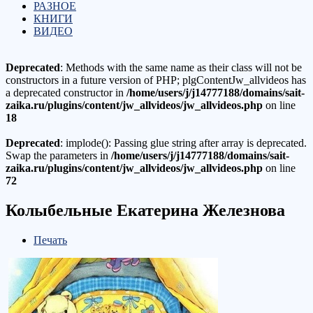
РАЗНОЕ
КНИГИ
ВИДЕО
Deprecated
: Methods with the same name as their class will not be
constructors in a future version of PHP; plgContentJw_allvideos has
a deprecated constructor in
/home/users/j/j14777188/domains/sait-
zaika.ru/plugins/content/jw_allvideos/jw_allvideos.php
on line
18
Deprecated
: implode(): Passing glue string after array is deprecated.
Swap the parameters in
/home/users/j/j14777188/domains/sait-
zaika.ru/plugins/content/jw_allvideos/jw_allvideos.php
on line
72
Колыбельные Екатерина Железнова
Печать