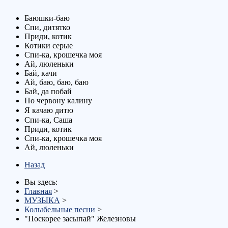
Баюшки-баю
Спи, дитятко
Приди, котик
Котики серые
Спи-ка, крошечка моя
Ай, люленьки
Бай, качи
Ай, баю, баю, баю
Бай, да побай
По червону калину
Я качаю дитю
Спи-ка, Саша
Приди, котик
Спи-ка, крошечка моя
Ай, люленьки
Назад
Вы здесь:
Главная
>
МУЗЫКА
>
Колыбельные песни
>
"Поскорее засыпай" Железновы