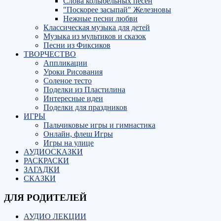
Слова колыбельных песен
"Поскорее засыпай" Железновы
Нежные песни любви
Классическая музыка для детей
Музыка из мультиков и сказок
Песни из Фиксиков
ТВОРЧЕСТВО
Аппликации
Уроки Рисования
Соленое тесто
Поделки из Пластилина
Интересные идеи
Поделки для праздников
ИГРЫ
Пальчиковые игры и гимнастика
Онлайн, флеш Игры
Игры на улице
АУДИОСКАЗКИ
РАСКРАСКИ
ЗАГАДКИ
СКАЗКИ
ДЛЯ РОДИТЕЛЕЙ
АУДИО ЛЕКЦИИ