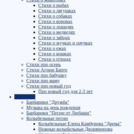
Стихи о рыбах
Стихи о лягушках
Стихи о собаках
Стихи о коровах
Стихи о лошадях
Стихи о медведях
Стихи о зайцах
Стихи о жучках и паучках
Стихи о ежах
Стихи о кошках
Стихи о птицах
Стихи про осень
Стихи Агнии Барто
Стихи про бабушку
Стихи про маму
Стихи про новый год
Про новый год для 2-3 лет
МУЗЫКА
Барбарики "Дружба"
Музыка на день рождения
Барбарики "Песни от Любаши"
Колыбельные песни
Колыбельные Елена Камбурова "Дрема"
Нежные колыбельные Дворянинова