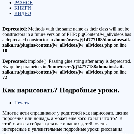
РАЗНОЕ
КНИГИ
ВИДЕО
Deprecated
: Methods with the same name as their class will not be
constructors in a future version of PHP; plgContentJw_allvideos has
a deprecated constructor in
/home/users/j/j14777188/domains/sait-
zaika.ru/plugins/content/jw_allvideos/jw_allvideos.php
on line
18
Deprecated
: implode(): Passing glue string after array is deprecated.
Swap the parameters in
/home/users/j/j14777188/domains/sait-
zaika.ru/plugins/content/jw_allvideos/jw_allvideos.php
on line
72
Как нарисовать? Подробные уроки.
Печать
Многие дети спрашивают у родителей как нарисовать щенка,
поросенка или лошадь, а может еще кого то или что то? В
этой статье я собрала для вас и ваших детей, очень
интересные и увлекательные подробные уроки рисования.