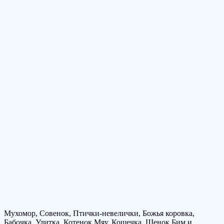
Мухомор, Совенок, Птички-невелички, Божья коровка,
Бабочка, Улитка, Котенок Мяу, Кошечка, Щенок Бим и