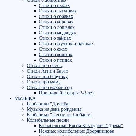
Стихи о рыбах
Стихи о лягушках
Стихи о собаках
Стихи о коровах
Стихи о лошадях
Стихи о медведях
Стихи о зайцах
Стихи о жучках и паучках
Стихи о ежах
Стихи о кошках
Стихи о птицах
Стихи про осень
Стихи Агнии Барто
Стихи про бабушку
Стихи про маму
Стихи про новый год
Про новый год для 2-3 лет
МУЗЫКА
Барбарики "Дружба"
Музыка на день рождения
Барбарики "Песни от Любаши"
Колыбельные песни
Колыбельные Елена Камбурова "Дрема"
Нежные колыбельные Дворянинова