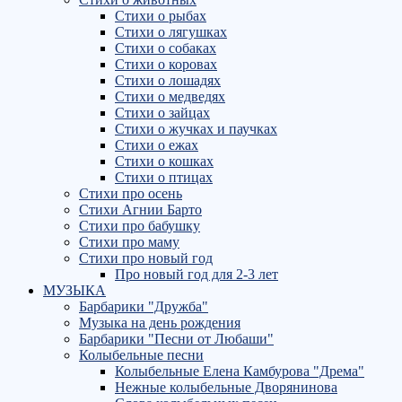
Стихи о рыбах
Стихи о лягушках
Стихи о собаках
Стихи о коровах
Стихи о лошадях
Стихи о медведях
Стихи о зайцах
Стихи о жучках и паучках
Стихи о ежах
Стихи о кошках
Стихи о птицах
Стихи про осень
Стихи Агнии Барто
Стихи про бабушку
Стихи про маму
Стихи про новый год
Про новый год для 2-3 лет
МУЗЫКА
Барбарики "Дружба"
Музыка на день рождения
Барбарики "Песни от Любаши"
Колыбельные песни
Колыбельные Елена Камбурова "Дрема"
Нежные колыбельные Дворянинова