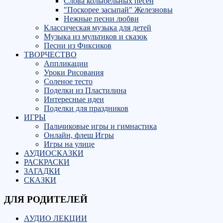
Слова колыбельных песен
"Поскорее засыпай" Железновы
Нежные песни любви
Классическая музыка для детей
Музыка из мультиков и сказок
Песни из Фиксиков
ТВОРЧЕСТВО
Аппликации
Уроки Рисования
Соленое тесто
Поделки из Пластилина
Интересные идеи
Поделки для праздников
ИГРЫ
Пальчиковые игры и гимнастика
Онлайн, флеш Игры
Игры на улице
АУДИОСКАЗКИ
РАСКРАСКИ
ЗАГАДКИ
СКАЗКИ
ДЛЯ РОДИТЕЛЕЙ
АУДИО ЛЕКЦИИ