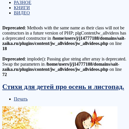
РАЗНОЕ
КНИГИ
ВИДЕО
Deprecated
: Methods with the same name as their class will not be
constructors in a future version of PHP; plgContentJw_allvideos has
a deprecated constructor in
/home/users/j/j14777188/domains/sait-
zaika.ru/plugins/content/jw_allvideos/jw_allvideos.php
on line
18
Deprecated
: implode(): Passing glue string after array is deprecated.
Swap the parameters in
/home/users/j/j14777188/domains/sait-
zaika.ru/plugins/content/jw_allvideos/jw_allvideos.php
on line
72
Стихи для детей про осень и листопад.
Печать