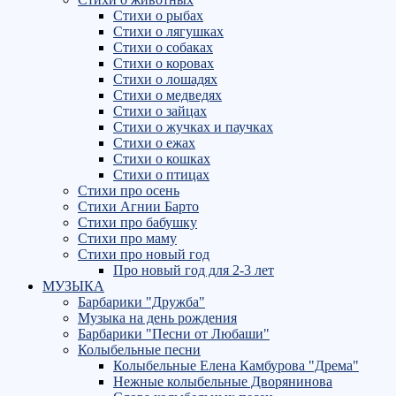
Стихи о рыбах
Стихи о лягушках
Стихи о собаках
Стихи о коровах
Стихи о лошадях
Стихи о медведях
Стихи о зайцах
Стихи о жучках и паучках
Стихи о ежах
Стихи о кошках
Стихи о птицах
Стихи про осень
Стихи Агнии Барто
Стихи про бабушку
Стихи про маму
Стихи про новый год
Про новый год для 2-3 лет
МУЗЫКА
Барбарики "Дружба"
Музыка на день рождения
Барбарики "Песни от Любаши"
Колыбельные песни
Колыбельные Елена Камбурова "Дрема"
Нежные колыбельные Дворянинова