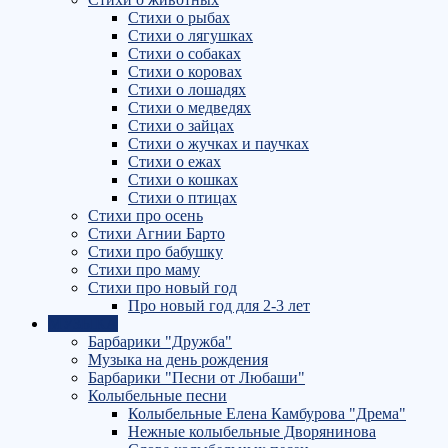
Стихи о рыбах
Стихи о лягушках
Стихи о собаках
Стихи о коровах
Стихи о лошадях
Стихи о медведях
Стихи о зайцах
Стихи о жучках и паучках
Стихи о ежах
Стихи о кошках
Стихи о птицах
Стихи про осень
Стихи Агнии Барто
Стихи про бабушку
Стихи про маму
Стихи про новый год
Про новый год для 2-3 лет
МУЗЫКА
Барбарики "Дружба"
Музыка на день рождения
Барбарики "Песни от Любаши"
Колыбельные песни
Колыбельные Елена Камбурова "Дрема"
Нежные колыбельные Дворянинова