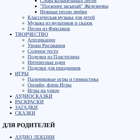
Слова колыбельных песен
"Поскорее засыпай" Железновы
Нежные песни любви
Классическая музыка для детей
Музыка из мультиков и сказок
Песни из Фиксиков
ТВОРЧЕСТВО
Аппликации
Уроки Рисования
Соленое тесто
Поделки из Пластилина
Интересные идеи
Поделки для праздников
ИГРЫ
Пальчиковые игры и гимнастика
Онлайн, флеш Игры
Игры на улице
АУДИОСКАЗКИ
РАСКРАСКИ
ЗАГАДКИ
СКАЗКИ
ДЛЯ РОДИТЕЛЕЙ
АУДИО ЛЕКЦИИ